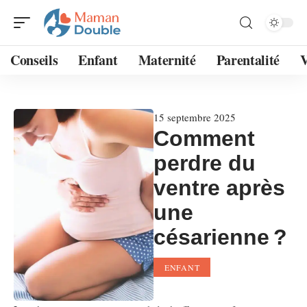
Conseils
Enfant
Maternité
Parentalité
V
15 septembre 2025
Comment
perdre du
ventre après
une
césarienne ?
ENFANT