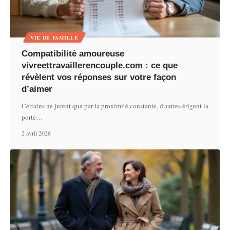
VIE DE FAMILLE
Compatibilité amoureuse
vivreettravaillerencouple.com : ce que
révèlent vos réponses sur votre façon
d’aimer
Certains ne jurent que par la proximité constante, d'autres érigent la
porte
…
2 avril 2026