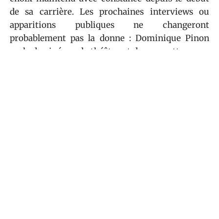
de sa carrière. Les prochaines interviews ou
apparitions publiques ne changeront
probablement pas la donne : Dominique Pinon
parle de cinéma, de théâtre et de ses metteurs en
scène, pas de lui-même.
Sommaire
VIE DE FAMILLE
Texte papy Décédé : écrire un message
d’adieu adapté à son caractère