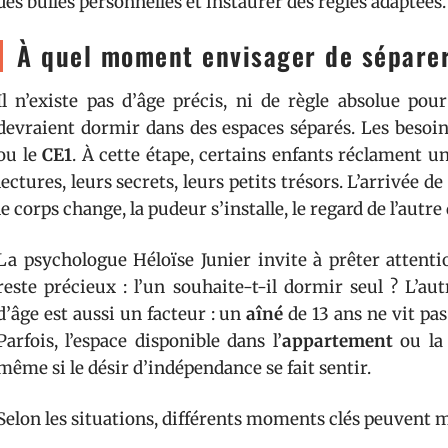
des bulles personnelles et instaurer des règles adaptées.
À quel moment envisager de séparer 
Il n’existe pas d’âge précis, ni de règle absolue p
devraient dormir dans des espaces séparés. Les besoin
ou le
CE1
. À cette étape, certains enfants réclament u
lectures, leurs secrets, leurs petits trésors. L’arrivée de
le corps change, la pudeur s’installe, le regard de l’autre
La psychologue Héloïse Junier invite à prêter atten
reste précieux : l’un souhaite-t-il dormir seul ? L’aut
d’âge est aussi un facteur : un
aîné
de 13 ans ne vit pa
Parfois, l’espace disponible dans l’
appartement
ou l
même si le désir d’indépendance se fait sentir.
Selon les situations, différents moments clés peuvent m