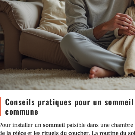
Conseils pratiques pour un sommeil
commune
Pour installer un
sommeil
paisible dans une chambre c
de la pièce
et les
rituels du coucher
. La
routine du so