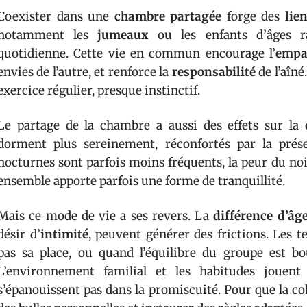
Coexister dans une
chambre partagée
forge des
lie
notamment les
jumeaux
ou les enfants d’âges r
quotidienne. Cette vie en commun encourage l’
empa
envies de l’autre, et renforce la
responsabilité
de l’aîné
exercice régulier, presque instinctif.
Le partage de la chambre a aussi des effets sur la
dorment plus sereinement, réconfortés par la prés
nocturnes sont parfois moins fréquents, la peur du noir
ensemble apporte parfois une forme de tranquillité.
Mais ce mode de vie a ses revers. La
différence d’âg
désir d’
intimité
, peuvent générer des frictions. Les 
pas sa place, ou quand l’équilibre du groupe est b
L’environnement familial et les habitudes jouent
s’épanouissent pas dans la promiscuité. Pour que la coh