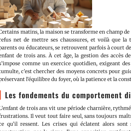
Certains matins, la maison se transforme en champ de 
refus net de mettre ses chaussures, et voilà que la t
parents ou éducateurs, se retrouvent parfois à court de 
enfant de trois ans. À cet âge, la gestion des accès 
s’impose comme un exercice quotidien, exigeant des
tumulte, c’est chercher des moyens concrets pour guid
préservant l’équilibre du foyer, où la patience et la cons
Les fondements du comportement diff
L’enfant de trois ans vit une période charnière, rythm
frustrations. Il veut tout faire seul, sans toujours maî
ce qu’il ressent. Les crises qui éclatent alors so