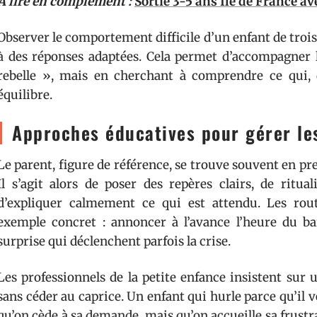
A lire en complément :
Sortie 3-5 ans Ile de France av
Observer le comportement difficile d’un enfant de trois
à des réponses adaptées. Cela permet d’accompagner l’
rebelle », mais en cherchant à comprendre ce qui, 
équilibre.
Approches éducatives pour gérer le
Le parent, figure de référence, se trouve souvent en p
Il s’agit alors de poser des repères clairs, de ritu
d’expliquer calmement ce qui est attendu. Les rout
exemple concret : annoncer à l’avance l’heure du bai
surprise qui déclenchent parfois la crise.
Les professionnels de la petite enfance insistent sur 
sans céder au caprice. Un enfant qui hurle parce qu’il v
qu’on cède à sa demande, mais qu’on accueille sa frustr