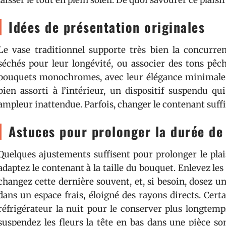
laisser le tout en plein soleil. De quoi savourer ce plais
Idées de présentation originales
Le vase traditionnel supporte très bien la concurre
séchés pour leur longévité, ou associer des tons pêc
bouquets monochromes, avec leur élégance minimale, 
bien assorti à l’intérieur, un dispositif suspendu qu
ampleur inattendue. Parfois, changer le contenant suffi
Astuces pour prolonger la durée de 
Quelques ajustements suffisent pour prolonger le plaisi
adaptez le contenant à la taille du bouquet. Enlevez les 
changez cette dernière souvent, et, si besoin, dosez un
dans un espace frais, éloigné des rayons directs. Cer
réfrigérateur la nuit pour le conserver plus longtemp
suspendez les fleurs la tête en bas dans une pièce so