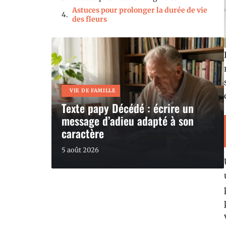
Astuces pour prolonger la durée de vie
des fleurs
VIE DE FAMILLE
Texte papy Décédé : écrire un
message d’adieu adapté à son
caractère
5 août 2026