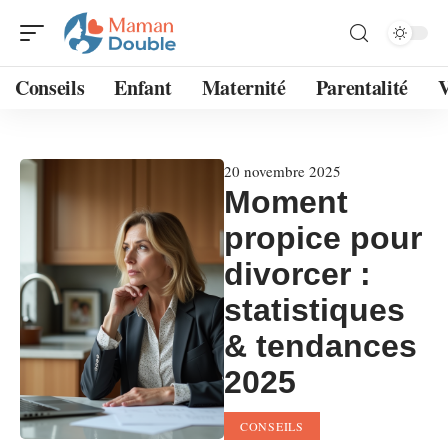
Conseils
Enfant
Maternité
Parentalité
V
20 novembre 2025
Moment
propice pour
divorcer :
statistiques
& tendances
2025
CONSEILS