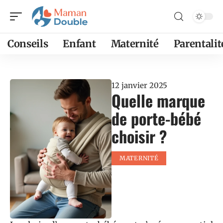
Conseils
Enfant
Maternité
Parentalit
12 janvier 2025
Quelle marque
de porte-bébé
choisir ?
MATERNITÉ