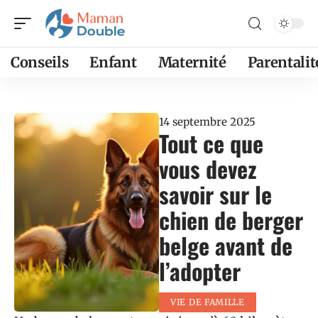
Conseils
Enfant
Maternité
Parentalit
14 septembre 2025
Tout ce que
vous devez
savoir sur le
chien de berger
belge avant de
l’adopter
VIE DE FAMILLE