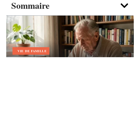
Sommaire
VIE DE FAMILLE
Texte papy Décédé : écrire un
message d’adieu adapté à son
caractère
5 août 2026
Contact
Mentions Légales
Sitemap
© 2025 | mamandouble.fr