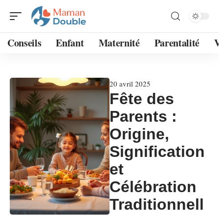
Conseils
Enfant
Maternité
Parentalité
V
20 avril 2025
Fête des
Parents :
Origine,
Signification
et
Célébration
Traditionnell