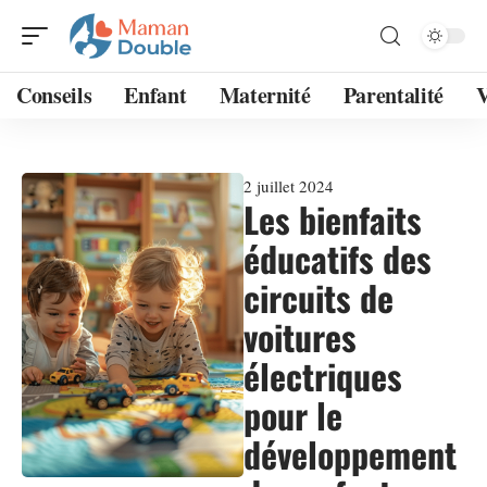
Conseils
Enfant
Maternité
Parentalité
V
2 juillet 2024
Les bienfaits
éducatifs des
circuits de
voitures
électriques
pour le
développement