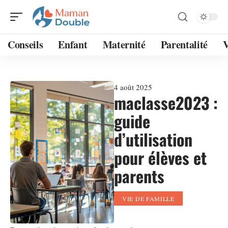
Conseils
Enfant
Maternité
Parentalité
V
4 août 2025
maclasse2023 :
guide
d’utilisation
pour élèves et
parents
VIE DE FAMILLE