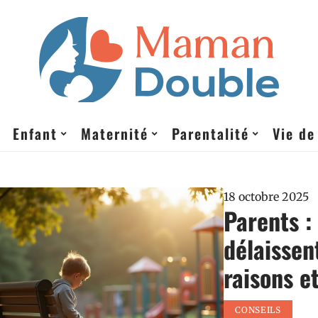
Enfant
Maternité
Parentalité
Vie de
18 octobre 2025
Parents :
délaissen
raisons e
CONSEILS