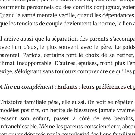
tourments personnels ou des conflits conjugaux, voient 
Quand la santé mentale vacille, quand les dépendances s
que les tensions de couple deviennent la norme, le lien a
Il arrive aussi que la séparation des parents s’accomp
avec l’un d’eux, le plus souvent avec le père. Le poids
parental. Parfois, certains font le choix de se retire
climat insupportable. D’autres, épuisés, n’ont plus l’
exige, s’éloignant sans toujours comprendre ce qui les p
A lire en complément :
Enfants : leurs préférences et 
L’histoire familiale pèse, elle aussi. On voit se répét
modèles positifs, on hérite de blessures jamais vraime
ressent son enfant, passer à côté de ses besoins
infranchissable. Même les parents consciencieux, absor
retrouver dépassés par la complexité des liens familiau